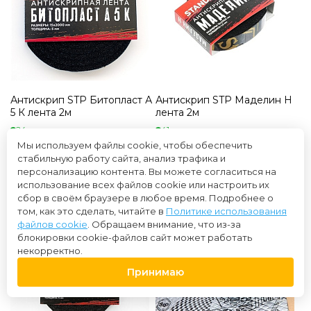
Антискрип STP Битопласт А
Антискрип STP Маделин Н
5 К лента 2м
лента 2м
24 в наличии
41 в наличии
Купили более 16803 раза
Купили более 97376 раз
Мы используем файлы cookie, чтобы обеспечить
стабильную работу сайта, анализ трафика и
120 ₽
120 ₽
персонализацию контента. Вы можете согласиться на
использование всех файлов cookie или настроить их
сбор в своём браузере в любое время. Подробнее о
том, как это сделать, читайте в
Политике использования
файлов cookie
. Обращаем внимание, что из-за
блокировки cookie-файлов сайт может работать
некорректно.
Принимаю