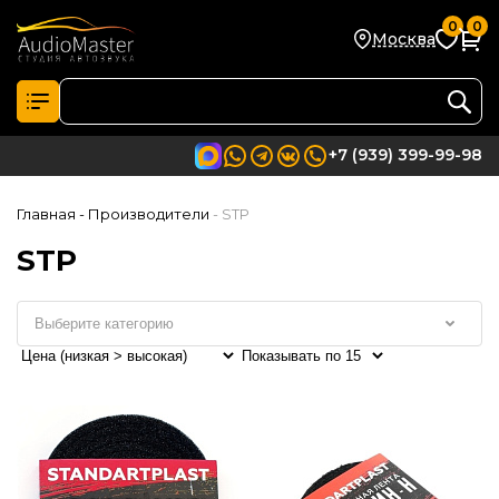
0
0
Москва
+7 (939) 399-99-98
Главная
- Производители
- STP
STP