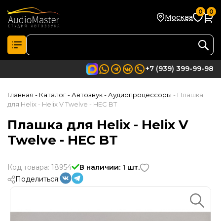
0
0
Москва
+7 (939) 399-99-98
Главная
- Каталог
- Автозвук
- Аудиопроцессоры
- Плашка
для Helix - Helix V Twelve - HEC BT
Плашка для Helix - Helix V
Twelve - HEC BT
Код товара: 18954
В наличии: 1 шт.
Поделиться: