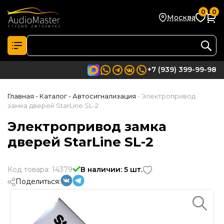
0
0
Москва
+7 (939) 399-99-98
Главная
- Каталог
- Автосигнализация
- Электропривод
замка дверей StarLine SL-2
Электропривод замка
дверей StarLine SL-2
Код товара: 14379
В наличии: 5 шт.
Поделиться: