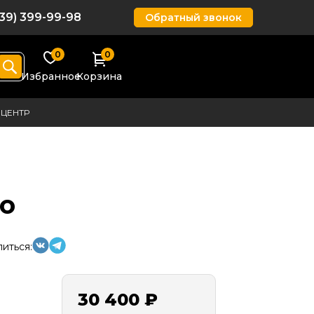
939) 399-99-98
Обратный звонок
0
0
Избранное
Корзина
ЦЕНТР
io
иться:
30 400 ₽