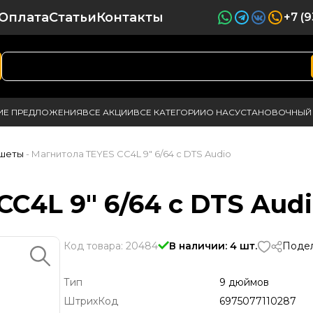
Оплата
Статьи
Контакты
+7 (
ИЕ ПРЕДЛОЖЕНИЯ
ВСЕ АКЦИИ
ВСЕ КАТЕГОРИИ
О НАС
УСТАНОВОЧНЫЙ 
ншеты
- Магнитола TEYES CC4L 9" 6/64 с DTS Audio
C4L 9" 6/64 с DTS Aud
Код товара: 20484
В наличии: 4 шт.
Подел
Тип
9 дюймов
ШтрихКод
6975077110287