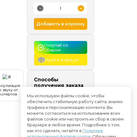
-
+
Добавить в корзину
Покупай со 
Сбером
Купить в кредит
Способы
получения заказа
нсультация
о звуку от
Самовывоз
сегодня и
кспертов
Мы используем файлы cookie, чтобы
позже, бесплатно
обеспечить стабильную работу сайта, анализ
Доставка
начиная с
трафика и персонализацию контента. Вы
07.08
можете согласиться на использование всех
файлов cookie или настроить их сбор в своём
браузере в любое время. Подробнее о том,
как это сделать, читайте в
Политике
использования файлов cookie
. Обращаем