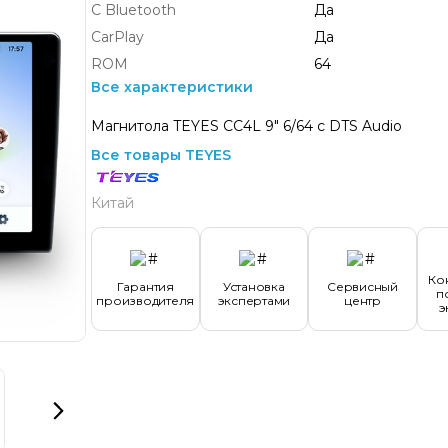
С Bluetooth
Да
CarPlay
Да
ROM
64
Все характеристики
Магнитола TEYES CC4L 9" 6/64 с DTS Audio
Все товары TEYES
Китай
Ко
Гарантия
Установка
Сервисный
п
производителя
экспертами
центр
э