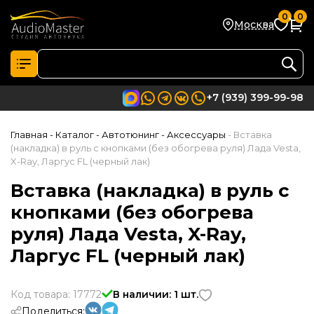
0
0
Москва
+7 (939) 399-99-98
Главная
- Каталог
- Автотюнинг
- Аксессуары
- Вставка
(накладка) в руль с кнопками (без обогрева руля) Лада Vesta,
X-Ray, Ларгус FL (черный лак)
Вставка (накладка) в руль с
кнопками (без обогрева
руля) Лада Vesta, X-Ray,
Ларгус FL (черный лак)
Код товара: 17772
В наличии: 1 шт.
Поделиться: