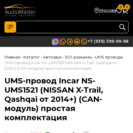
0
0
Москва
+7 (939) 399-99-98
Главная
- Каталог
- Автозвук
- ISO-разъемы
- UMS провода
-
UMS-провод Incar NS-UMS1521 (NISSAN X-Trail, Qashqai от
2014+) (CAN-модуль) простая комплектация
UMS-провод Incar NS-
UMS1521 (NISSAN X-Trail,
Qashqai от 2014+) (CAN-
модуль) простая
комплектация