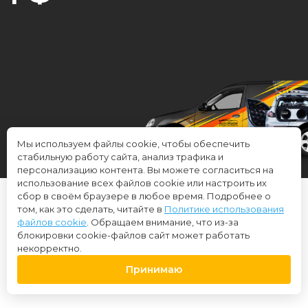
*Доставка до терминала
Мы используем файлы cookie, чтобы обеспечить
транспортной компании
стабильную работу сайта, анализ трафика и
персонализацию контента. Вы можете согласиться на
использование всех файлов cookie или настроить их
сбор в своём браузере в любое время. Подробнее о
том, как это сделать, читайте в
Политике использования
Выбирайте удобный
файлов cookie
. Обращаем внимание, что из-за
блокировки cookie-файлов сайт может работать
способ получения
некорректно.
Принимаю
заказа: