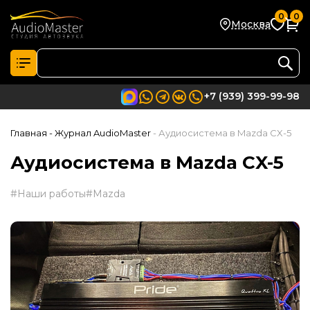
0
0
Москва
+7 (939) 399-99-98
Главная
- Журнал AudioMaster
- Аудиосистема в Mazda CX-5
Аудиосистема в Mazda CX-5
#Наши работы
#Mazda