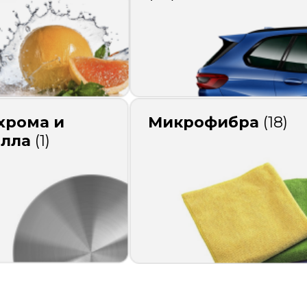
хрома и
Микрофибра
(18)
алла
(1)