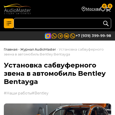
0
0
Москва
+7 (939) 399-99-98
Главная
- Журнал AudioMaster
- Установка сабвуферного
звена в автомобиль Bentley Bentayga
Установка сабвуферного
звена в автомобиль Bentley
Bentayga
#Наши работы
#Bentley