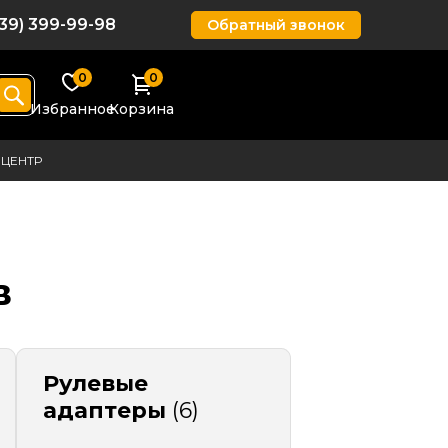
939) 399-99-98
Обратный звонок
0
0
Избранное
Корзина
ЦЕНТР
в
Рулевые
адаптеры
(6)