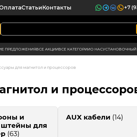
Оплата
Статьи
Контакты
+7 (
ИЕ ПРЕДЛОЖЕНИЯ
ВСЕ АКЦИИ
ВСЕ КАТЕГОРИИ
О НАС
УСТАНОВОЧНЫЙ 
ссуары для магнитол и процессоров
агнитол и процессоро
фоны и
AUX кабели
(14)
нштейны для
ер
(63)