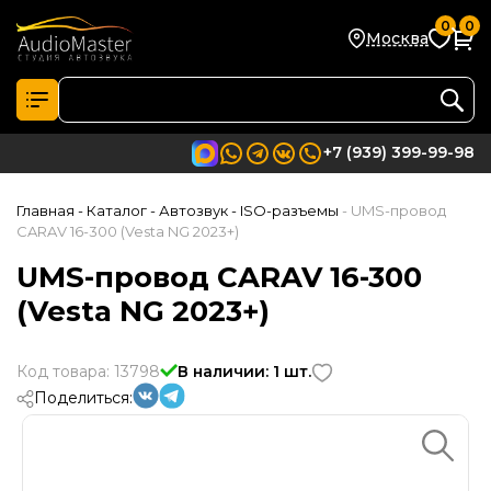
0
0
Москва
+7 (939) 399-99-98
Главная
- Каталог
- Автозвук
- ISO-разъемы
- UMS-провод
CARAV 16-300 (Vesta NG 2023+)
UMS-провод CARAV 16-300
(Vesta NG 2023+)
Код товара: 13798
В наличии: 1 шт.
Поделиться: