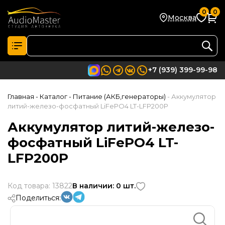
0
0
Москва
+7 (939) 399-99-98
Главная
- Каталог
- Питание (АКБ,генераторы)
- Аккумулятор
литий-железо-фосфатный LiFePO4 LT-LFP200P
Аккумулятор литий-железо-
фосфатный LiFePO4 LT-
LFP200P
Код товара: 13822
В наличии: 0 шт.
Поделиться: