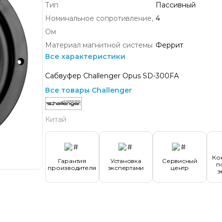
Тип
Пассивный
Номинальное сопротивление,
4
Ом
Материал магнитной системы
Феррит
Все характеристики
Сабвуфер Challenger Opus SD-300FA
Все товары Challenger
Китай
Ко
Гарантия
Установка
Сервисный
п
производителя
экспертами
центр
э