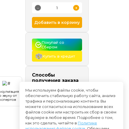
-
+
Добавить в корзину
Покупай со 
Сбером
Купить в кредит
Способы
получения заказа
Самовывоз
сегодня и
Мы используем файлы cookie, чтобы
нсультация
позже, бесплатно
о звуку от
обеспечить стабильную работу сайта, анализ
Доставка
начиная с
кспертов
трафика и персонализацию контента. Вы
09.08
можете согласиться на использование всех
файлов cookie или настроить их сбор в своём
браузере в любое время. Подробнее о том,
как это сделать, читайте в
Политике
использования файлов cookie
. Обращаем