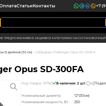
Оплата
Статьи
Контакты
+7 (
ИЕ ПРЕДЛОЖЕНИЯ
ВСЕ АКЦИИ
ВСЕ КАТЕГОРИИ
О НАС
УСТАНОВОЧНЫЙ 
ы 12 дюймов (30 см)
- Сабвуфер Challenger Opus SD-300FA
ger Opus SD-300FA
Код товара: 19782
В наличии: 2 шт.
Подел
Номинальный диаметр
12"(30см)
Номинальная мощность, Вт
250