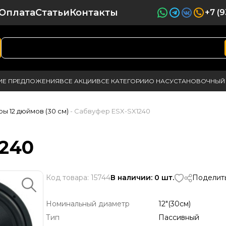
Оплата
Статьи
Контакты
+7 (
ИЕ ПРЕДЛОЖЕНИЯ
ВСЕ АКЦИИ
ВСЕ КАТЕГОРИИ
О НАС
УСТАНОВОЧНЫЙ 
ы 12 дюймов (30 см)
- Сабвуфер ESX-SX1240
240
Код товара: 15744
В наличии: 0 шт.
Поделить
Номинальный диаметр
12"(30см)
Тип
Пассивный