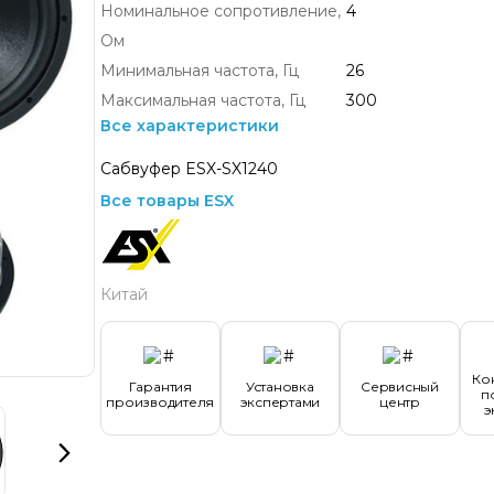
Номинальное сопротивление,
4
Ом
Минимальная частота, Гц
26
Максимальная частота, Гц
300
Все характеристики
Сабвуфер ESX-SX1240
Все товары ESX
Китай
Ко
Гарантия
Установка
Сервисный
п
производителя
экспертами
центр
э