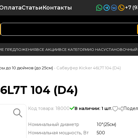
Оплата
Статьи
Контакты
+7 (
ИЕ ПРЕДЛОЖЕНИЯ
ВСЕ АКЦИИ
ВСЕ КАТЕГОРИИ
О НАС
УСТАНОВОЧНЫЙ 
ы до 10 дюймов (до 25см)
- Сабвуфер Kicker 46L7T 104 (D4)
6L7T 104 (D4)
Код товара: 18000
В наличии: 1 шт.
Подел
Номинальный диаметр
10"(25см)
Номинальная мощность, Вт
500