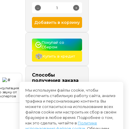
-
+
Добавить в корзину
Покупай со 
Сбером
Купить в кредит
Способы
получения заказа
нсультация
Самовывоз
сегодня и
Мы используем файлы cookie, чтобы
о звуку от
позже, бесплатно
обеспечить стабильную работу сайта, анализ
кспертов
Доставка
начиная с
трафика и персонализацию контента. Вы
09.08
можете согласиться на использование всех
файлов cookie или настроить их сбор в своём
браузере в любое время. Подробнее о том,
как это сделать, читайте в
Политике
использования файлов cookie
. Обращаем