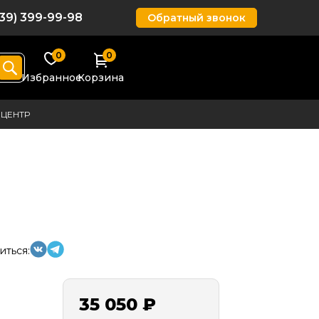
939) 399-99-98
Обратный звонок
0
0
Избранное
Корзина
ЦЕНТР
иться:
35 050 ₽