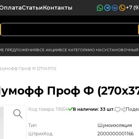
Оплата
Статьи
Контакты
+7 (
ИЕ ПРЕДЛОЖЕНИЯ
ВСЕ АКЦИИ
ВСЕ КАТЕГОРИИ
О НАС
УСТАНОВОЧНЫЙ 
 Шумофф Проф Ф (270х370)
умофф Проф Ф (270х37
Код товара: 19654
В наличии: 33 шт.
Подел
Тип
Шумоизоляция
ШтрихКод
2000000001166