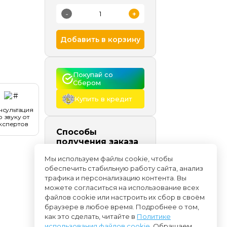
-
+
Добавить в корзину
Покупай со 
Сбером
Купить в кредит
нсультация
о звуку от
кспертов
Способы
получения заказа
Самовывоз
сегодня и
Мы используем файлы cookie, чтобы
позже, бесплатно
обеспечить стабильную работу сайта, анализ
Доставка
начиная с
трафика и персонализацию контента. Вы
08.08
можете согласиться на использование всех
файлов cookie или настроить их сбор в своём
браузере в любое время. Подробнее о том,
как это сделать, читайте в
Политике
использования файлов cookie
. Обращаем