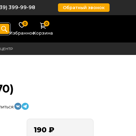
939) 399-99-98
Обратный звонок
0
0
Избранное
Корзина
ЦЕНТР
0)
иться:
190 ₽