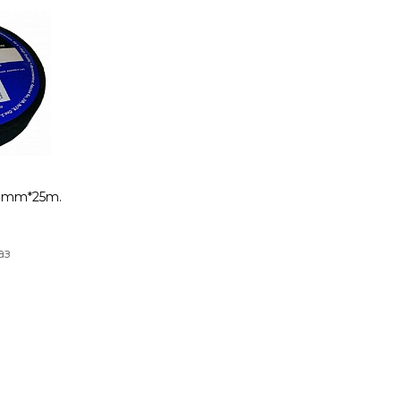
19mm*25m.
аз