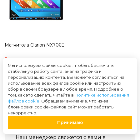
Магнитола Clarion NX706E
нет в наличии
Купили более 1 раз
Мы используем файлы cookie, чтобы обеспечить
стабильную работу сайта, анализ трафика и
50 000 ₽
персонализацию контента. Вы можете согласиться на
использование всех файлов cookie или настроить их
Нет в
сбор в своём браузере в любое время. Подробнее о
наличии
том, как это сделать, читайте в
Политике использования
файлов cookie
. Обращаем внимание, что из-за
блокировки cookie-файлов сайт может работать
некорректно.
Оставьте заявку на автозвук
Принимаю
и мы вам перезвоним!
Наш менеджер свяжется с вами в