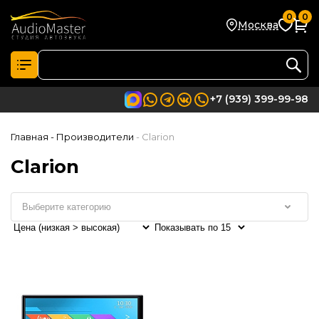
0
0
Москва
+7 (939) 399-99-98
Главная
- Производители
- Clarion
Clarion