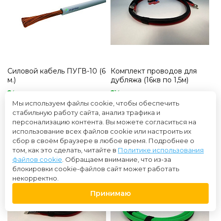
Силовой кабель ПУГВ-10 (6
Комплект проводов для
м.)
дубляжа (16кв по 1,5м)
4 в наличии
14 в наличии
Купили более 6 раз
Купили более 17 раз
Мы используем файлы cookie, чтобы обеспечить
стабильную работу сайта, анализ трафика и
1 550 ₽
2 000 ₽
персонализацию контента. Вы можете согласиться на
использование всех файлов cookie или настроить их
сбор в своём браузере в любое время. Подробнее о
том, как это сделать, читайте в
Политике использования
файлов cookie
. Обращаем внимание, что из-за
блокировки cookie-файлов сайт может работать
некорректно.
Принимаю