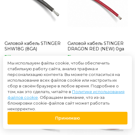
Силовой кабель STINGER
Силовой кабель STINGER
SHW18G (8GA)
DRAGON RED (NEW) 0ga
63 в наличии
1 в наличии
Купили более 56 раз
Купили более 44 раза
Мы используем файлы cookie, чтобы обеспечить
стабильную работу сайта, анализ трафика и
300 ₽
1 500 ₽
персонализацию контента. Вы можете согласиться на
использование всех файлов cookie или настроить их
сбор в своём браузере в любое время. Подробнее о
том, как это сделать, читайте в
Политике использования
файлов cookie
. Обращаем внимание, что из-за
блокировки cookie-файлов сайт может работать
некорректно.
Принимаю