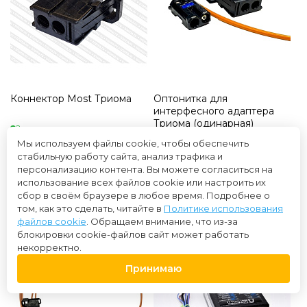
Коннектор Most Триома
Оптонитка для
интерфесного адаптера
Триома (одинарная)
2 в наличии
3 в наличии
Купили более 1 раз
Мы используем файлы cookie, чтобы обеспечить
Купили более 20 раз
стабильную работу сайта, анализ трафика и
800 ₽
персонализацию контента. Вы можете согласиться на
2 500 ₽
использование всех файлов cookie или настроить их
сбор в своём браузере в любое время. Подробнее о
том, как это сделать, читайте в
Политике использования
файлов cookie
. Обращаем внимание, что из-за
блокировки cookie-файлов сайт может работать
некорректно.
Принимаю