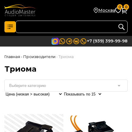
0
0
Москва
+7 (939) 399-99-98
Главная
- Производители
- Триома
Триома