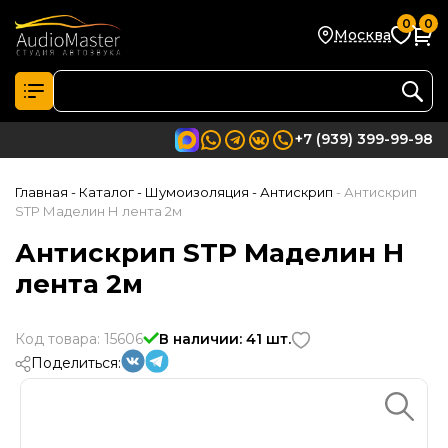
0
0
Москва
+7 (939) 399-99-98
Главная
- Каталог
- Шумоизоляция
- Антискрип
- Антискрип
STP Маделин Н лента 2м
Антискрип STP Маделин Н
лента 2м
Код товара: 15606
В наличии: 41 шт.
Поделиться: