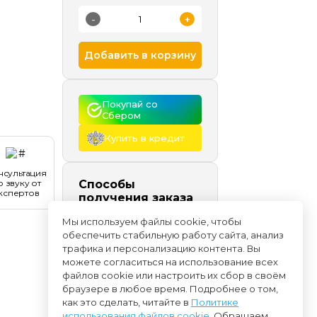
-
+
Добавить в корзину
Покупай со 
Сбером
Купить в кредит
нсультация
о звуку от
Способы
кспертов
получения заказа
Самовывоз
сегодня и
Мы используем файлы cookie, чтобы
позже, бесплатно
обеспечить стабильную работу сайта, анализ
Доставка
начиная с
трафика и персонализацию контента. Вы
09.08
можете согласиться на использование всех
файлов cookie или настроить их сбор в своём
браузере в любое время. Подробнее о том,
как это сделать, читайте в
Политике
использования файлов cookie
. Обращаем