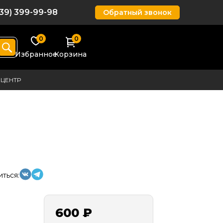
939) 399-99-98
Обратный звонок
0
0
Избранное
Корзина
ЦЕНТР
ться:
600 ₽