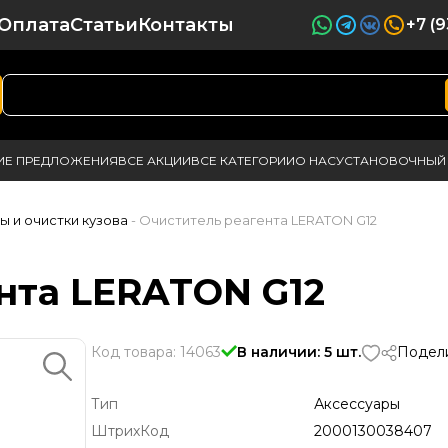
Оплата
Статьи
Контакты
+7 (
ИЕ ПРЕДЛОЖЕНИЯ
ВСЕ АКЦИИ
ВСЕ КАТЕГОРИИ
О НАС
УСТАНОВОЧНЫЙ 
ы и очистки кузова
- Очиститель реагента LERATON G12
нта LERATON G12
Код товара: 14063
В наличии: 5 шт.
Подели
Тип
Аксессуары
ШтрихКод
2000130038407