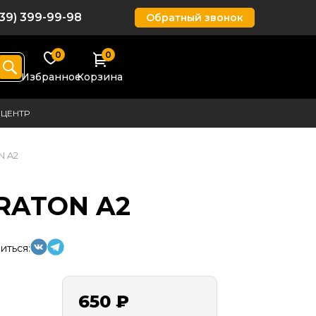
939) 399-99-98
Обратный звонок
0
0
Избранное
Корзина
ЦЕНТР
N A2
ERATON A2
иться:
650 ₽