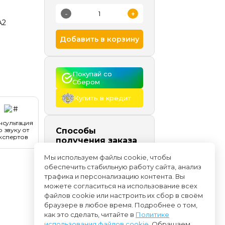
-
+
A2
Добавить в корзину
Покупай со 
Сбером
Купить в кредит
нсультация
о звуку от
Способы
кспертов
получения заказа
Самовывоз
сегодня и
Мы используем файлы cookie, чтобы
позже, бесплатно
обеспечить стабильную работу сайта, анализ
Доставка
начиная с
трафика и персонализацию контента. Вы
08.08
можете согласиться на использование всех
файлов cookie или настроить их сбор в своём
браузере в любое время. Подробнее о том,
как это сделать, читайте в
Политике
использования файлов cookie
. Обращаем