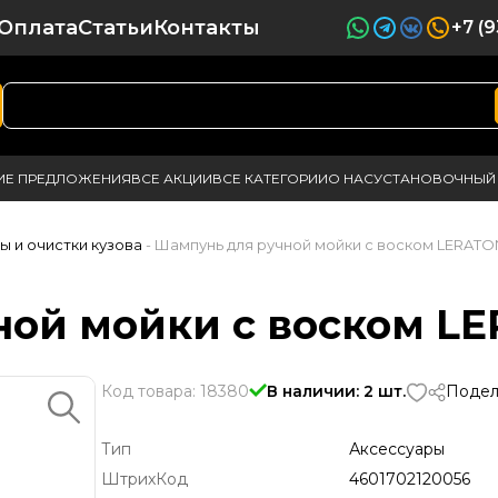
Оплата
Статьи
Контакты
+7 (
ИЕ ПРЕДЛОЖЕНИЯ
ВСЕ АКЦИИ
ВСЕ КАТЕГОРИИ
О НАС
УСТАНОВОЧНЫЙ 
ы и очистки кузова
- Шампунь для ручной мойки с воском LERATO
ной мойки с воском L
Код товара: 18380
В наличии: 2 шт.
Подел
Тип
Аксессуары
ШтрихКод
4601702120056