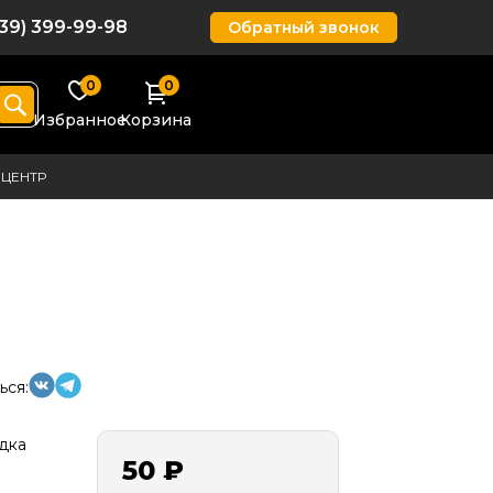
939) 399-99-98
Обратный звонок
0
0
Избранное
Корзина
ЦЕНТР
ься:
дка
50 ₽