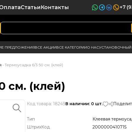
Оплата
Статьи
Контакты
+7 (
ИЕ ПРЕДЛОЖЕНИЯ
ВСЕ АКЦИИ
ВСЕ КАТЕГОРИИ
О НАС
УСТАНОВОЧНЫЙ 
я
- Термоусадка 6/3 50 см. (клей)
0 см. (клей)
Код товара: 18249
В наличии: 0 шт.
Поделит
Тип
Клеевая термоуса
ШтрихКод
2000000410715