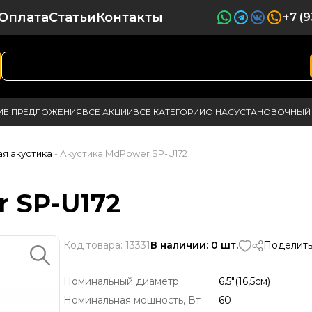
Оплата
Статьи
Контакты
+7 (
ИЕ ПРЕДЛОЖЕНИЯ
ВСЕ АКЦИИ
ВСЕ КАТЕГОРИИ
О НАС
УСТАНОВОЧНЫЙ 
ая акустика
- Акустика MdPower SP-U172
 SP-U172
Код товара: 13331
В наличии: 0 шт.
Поделить
Номинальный диаметр
6.5"(16,5см)
Номинальная мощность, Вт
60