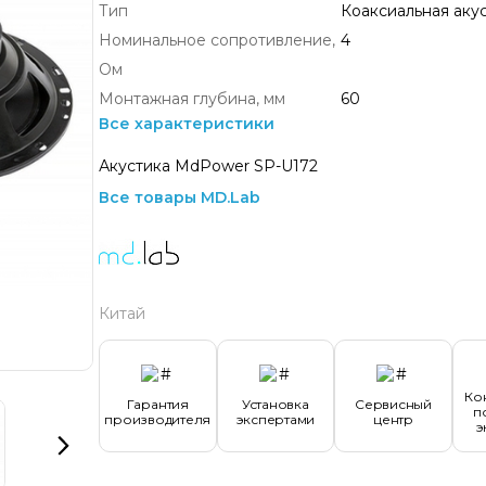
Тип
Коаксиальная аку
Номинальное сопротивление,
4
Ом
Монтажная глубина, мм
60
Все характеристики
Акустика MdPower SP-U172
Все товары MD.Lab
Китай
Ко
Гарантия
Установка
Сервисный
п
производителя
экспертами
центр
э