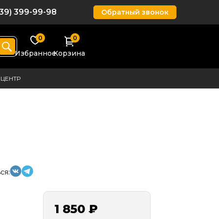
939) 399-99-98
Обратный звонок
0
0
Избранное
Корзина
ЦЕНТР
ся:
1 850 ₽