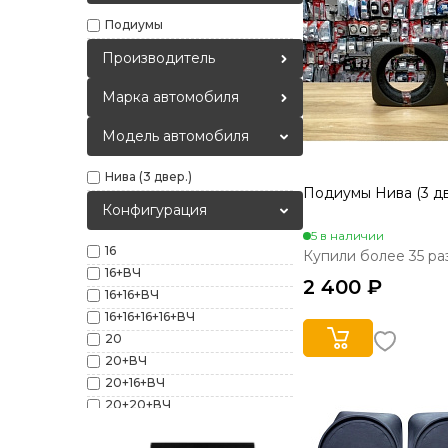
Подиумы
Производитель
Марка автомобиля
Модель автомобиля
Нива (3 двер.)
Подиумы Нива (3 дв
Конфигурация
5 в наличии
16
Купили более 35 ра
16+ВЧ
2 400 ₽
16+16+ВЧ
16+16+16+16+ВЧ
20
20+ВЧ
20+16+ВЧ
20+20+ВЧ
20+20+20+ВЧ