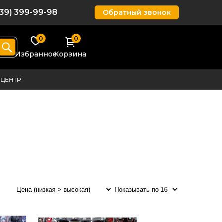
939) 399-99-98
Обратный звонок
0
0
Избранное
Корзина
ЦЕНТР