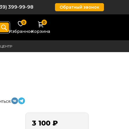
939) 399-99-98
Обратный звонок
0
0
Избранное
Корзина
ЦЕНТР
ться:
3 100 ₽