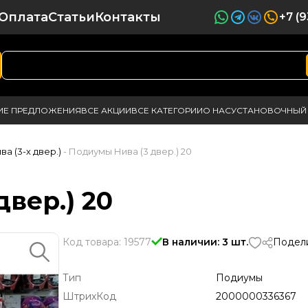
Оплата
Статьи
Контакты
+7 (
ИЕ ПРЕДЛОЖЕНИЯ
ВСЕ АКЦИИ
ВСЕ КАТЕГОРИИ
О НАС
УСТАНОВОЧНЫЙ 
а (3-х двер.)
- Подиумы Нива (3 двер.) 20
вер.) 20
Код товара: 19577
В наличии: 3 шт.
Подели
Тип
Подиумы
ШтрихКод
2000000336367