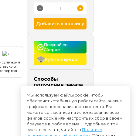
-
+
Добавить в корзину
Покупай со 
Сбером
Купить в кредит
нсультация
о звуку от
кспертов
Способы
получения заказа
Самовывоз
сегодня и
Мы используем файлы cookie, чтобы
позже, бесплатно
обеспечить стабильную работу сайта, анализ
Доставка
начиная с
трафика и персонализацию контента. Вы
06.08
можете согласиться на использование всех
файлов cookie или настроить их сбор в своём
браузере в любое время. Подробнее о том,
как это сделать, читайте в
Политике
использования файлов cookie
. Обращаем