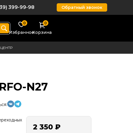
939) 399-99-98
Обратный звонок
0
0
Избранное
Корзина
ЦЕНТР
 RFO-N27
ся:
ереходных
2 350 ₽