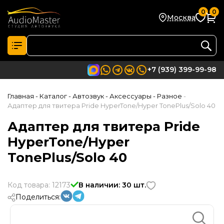
0
0
Москва
+7 (939) 399-99-98
Главная
- Каталог
- Автозвук
- Аксессуары
- Разное
-
Адаптер для твитера Pride HyperTone/Hyper TonePlus/Solo 40
Адаптер для твитера Pride
HyperTone/Hyper
TonePlus/Solo 40
Код товара: 12173
В наличии: 30 шт.
Поделиться: