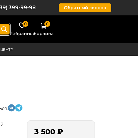
939) 399-99-98
Обратный звонок
0
0
Избранное
Корзина
ЦЕНТР
ься:
ий
3 500 ₽