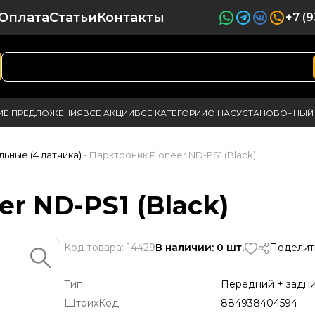
Оплата
Статьи
Контакты
+7 (
ИЕ ПРЕДЛОЖЕНИЯ
ВСЕ АКЦИИ
ВСЕ КАТЕГОРИИ
О НАС
УСТАНОВОЧНЫЙ 
льные (4 датчика)
- Парктроник Pioneer ND-PS1 (Black)
r ND-PS1 (Black)
Код товара: 14429
В наличии: 0 шт.
Поделит
Тип
Передний + задн
ШтрихКод
884938404594