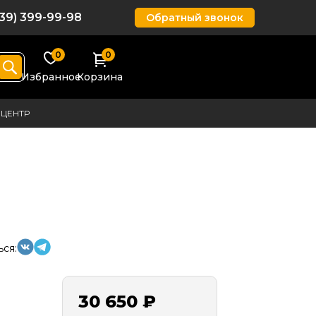
939) 399-99-98
Обратный звонок
0
0
Избранное
Корзина
ЦЕНТР
ся:
30 650 ₽