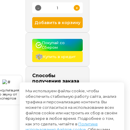
-
+
Добавить в корзину
Покупай со 
Сбером
Купить в кредит
Способы
получения заказа
Самовывоз
сегодня и
нсультация
Мы используем файлы cookie, чтобы
позже, бесплатно
о звуку от
обеспечить стабильную работу сайта, анализ
кспертов
Доставка
начиная с
трафика и персонализацию контента. Вы
09.08
можете согласиться на использование всех
файлов cookie или настроить их сбор в своём
браузере в любое время. Подробнее о том,
как это сделать, читайте в
Политике
использования файлов cookie
. Обращаем