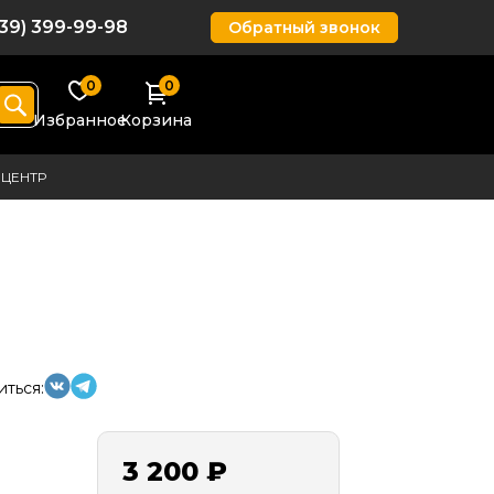
939) 399-99-98
Обратный звонок
0
0
Избранное
Корзина
ЦЕНТР
5
ться:
3 200 ₽