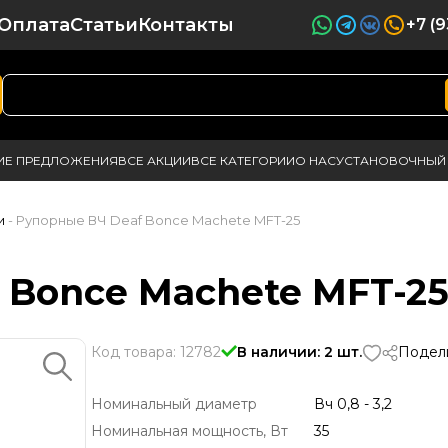
Оплата
Статьи
Контакты
+7 (
ИЕ ПРЕДЛОЖЕНИЯ
ВСЕ АКЦИИ
ВСЕ КАТЕГОРИИ
О НАС
УСТАНОВОЧНЫЙ 
и
- Рупорные ВЧ Deaf Bonce Machete MFT-25
 Bonce Machete MFT-2
Код товара: 12782
В наличии: 2 шт.
Подели
Номинальный диаметр
Вч 0,8 - 3,2
Номинальная мощность, Вт
35