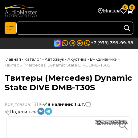
0
0
Москва
+7 (939) 399-99-98
Главная
- Каталог
- Автозвук
- Акустика
- ВЧ-динамики
-
Твитеры (Mercedes) Dynamic State DIVE DMB-T30S
Твитеры (Mercedes) Dynamic
State DIVE DMB-T30S
Код товара: 13116
В наличии: 1 шт.
Поделиться: