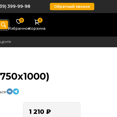
939) 399-99-98
Обратный звонок
0
0
Избранное
Корзина
ЦЕНТР
750х1000)
ься:
1 210 ₽