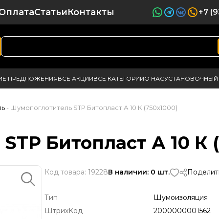
Оплата
Статьи
Контакты
+7 (
ИЕ ПРЕДЛОЖЕНИЯ
ВСЕ АКЦИИ
ВСЕ КАТЕГОРИИ
О НАС
УСТАНОВОЧНЫЙ 
ль
- Шумопоглотитель STP Битопласт А 10 К (750х1000)
TP Битопласт А 10 К (
Код товара: 19228
В наличии: 0 шт.
Поделит
Тип
Шумоизоляция
ШтрихКод
2000000001562